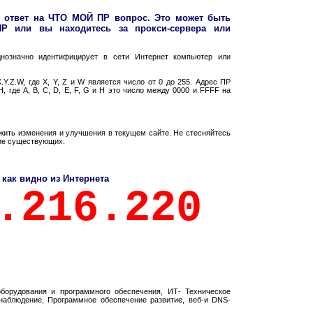
 ответ на ЧТО МОЙ ПР вопрос. Это может быть
ПР или вы находитесь за прокси-сервера или
днозначно идентифицирует в сети Интернет компьютер или
Y.Z.W, где X, Y, Z и W является число от 0 до 255. Адрес ПР
, где A, B, C, D, E, F, G и H это число между 0000 и FFFF на
ить изменения и улучшения в текущем сайте. Не стесняйтесь
ние существующих.
 как видно из Интернета
.216.220
орудования и программного обеспечения, ИТ- Техническое
онаблюдение, Программное обеспечение развитие, веб-и DNS-