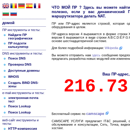
ЧТО МОЙ ПР ? Здесь вы можете найти
полезно, если у вас динамический 
маршрутизатора делать NAT.
домой
ПР или ПР-адрес является строкой, которая о
оборудования в целом.
ПР инструменты и тесты:
ПР-адреса версии 4 выражается в форме строки X.
Найдите ПР
версии 6 выражается в виде строки A:B:C:D:E:F:G:H
географически
основе шестнадцатеричной системе.
ПР подсети
калькулятор
Для более подробной информации:
Wikipedia
DNS инструменты и тесты:
Вы можете отправить нам
здесь
сообщение предлож
Поиск DNS
предлагать разработка новых модулей или измене
Проверка DNS
Доступные домены
Ваш ПР-адрес,
WHOIS
216.73
Создать BIND DNS-
зоны
e-mail инструменты и тесты:
электронная почта
тест
Поиск Lookup
Поиск Lookup
camscape
Бесплатный сервис по
веб-сайт инструменты и
CAMSCAPE УСЛУГИ предлагает IT&C решений, об
тесты:
обслуживание и консультации, Сеть, Точка, виде
хостинг.
HTTP-компрессия