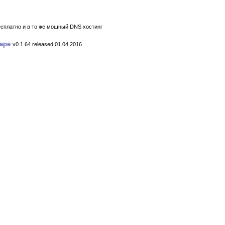
 бесплатно и в то же мощный DNS хостинг
cape
v0.1.64 released 01.04.2016