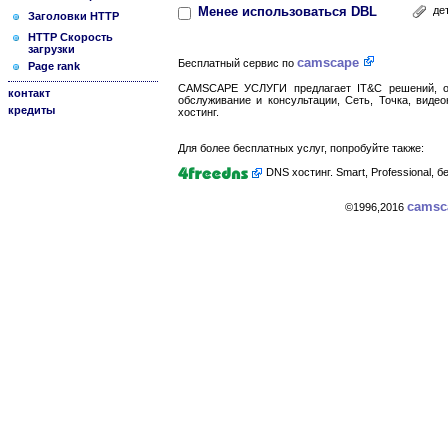
Менее использоваться DBL
де
Заголовки HTTP
HTTP Скорость
загрузки
camscape
Бесплатный сервис по
Page rank
CAMSCAPE УСЛУГИ предлагает IT&C решений, об
контакт
обслуживание и консультации, Сеть, Точка, виде
кредиты
хостинг.
Для более бесплатных услуг, попробуйте также:
DNS хостинг. Smart, Professional,
cams
©1996,2016