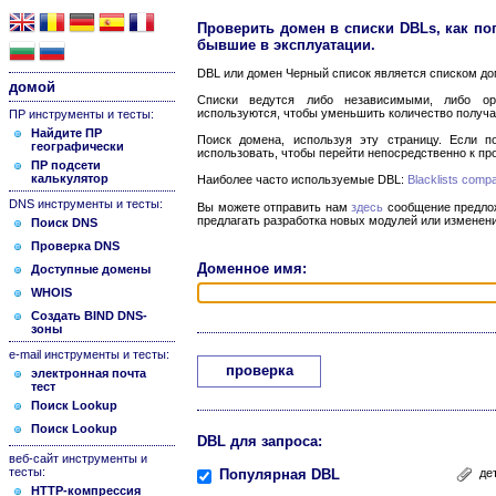
Проверить домен в списки DBLs, как попу
бывшие в эксплуатации.
DBL или домен Черный список является списком до
домой
Списки ведутся либо независимыми, либо ор
используются, чтобы уменьшить количество получа
ПР инструменты и тесты:
Найдите ПР
Поиск домена, используя эту страницу. Если 
географически
использовать, чтобы перейти непосредственно к пр
ПР подсети
калькулятор
Наиболее часто используемые DBL:
Blacklists comp
DNS инструменты и тесты:
Вы можете отправить нам
здесь
сообщение предлож
предлагать разработка новых модулей или измене
Поиск DNS
Проверка DNS
Доменное имя:
Доступные домены
WHOIS
Создать BIND DNS-
зоны
e-mail инструменты и тесты:
проверка
электронная почта
тест
Поиск Lookup
Поиск Lookup
DBL для запроса:
веб-сайт инструменты и
тесты:
Популярная DBL
де
HTTP-компрессия