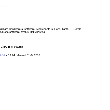
zare hardware si software, Mentenanta si Consultanta IT, Retele
oductie software, Web si DNS hosting.
, GRATIS si puternic
cape
v0.1.64 released 01.04.2016