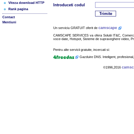
Viteza download HTTP
Introduceti codul
Rank pagina
Contact
Mentiuni
camscape
Un serviciu GRATUIT oferit de
CAMSCAPE SERVICES va ofera Solutii IT&C, Comerciali
voce-date, Hotspot, Sisteme de supraveghere video, Pr
Pentru alte servicii gratuite, incercati si:
Gazduire DNS. Inteligent, profesional
cams
©1996,2016