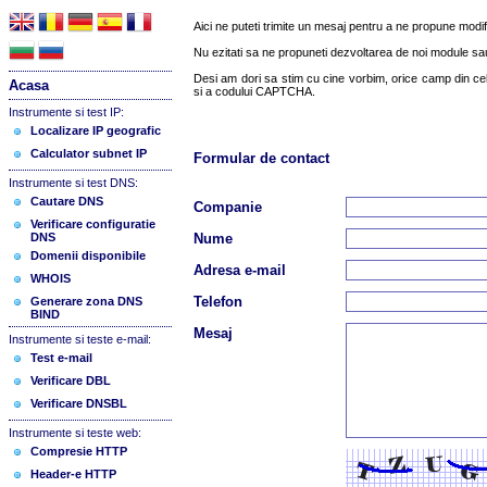
Aici ne puteti trimite un mesaj pentru a ne propune modific
Nu ezitati sa ne propuneti dezvoltarea de noi module sa
Desi am dori sa stim cu cine vorbim, orice camp din cele
Acasa
si a codului CAPTCHA.
Instrumente si test IP:
Localizare IP geografic
Calculator subnet IP
Formular de contact
Instrumente si test DNS:
Cautare DNS
Companie
Verificare configuratie
DNS
Nume
Domenii disponibile
Adresa e-mail
WHOIS
Telefon
Generare zona DNS
BIND
Mesaj
Instrumente si teste e-mail:
Test e-mail
Verificare DBL
Verificare DNSBL
Instrumente si teste web:
Compresie HTTP
Header-e HTTP