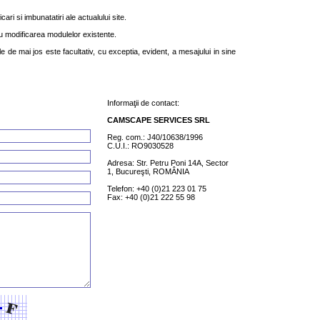
ari si imbunatatiri ale actualului site.
u modificarea modulelor existente.
 de mai jos este facultativ, cu exceptia, evident, a mesajului in sine
Informaţii de contact:
CAMSCAPE SERVICES SRL
Reg. com.: J40/10638/1996
C.U.I.: RO9030528
Adresa: Str. Petru Poni 14A, Sector
1, Bucureşti, ROMÂNIA
Telefon: +40 (0)21 223 01 75
Fax: +40 (0)21 222 55 98