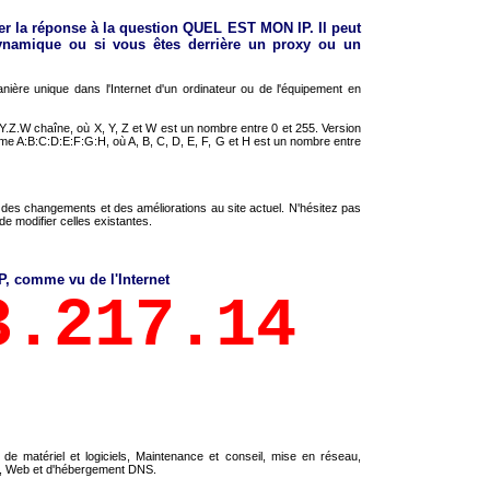
r la réponse à la question QUEL EST MON IP. Il peut
dynamique ou si vous êtes derrière un proxy ou un
anière unique dans l'Internet d'un ordinateur ou de l'équipement en
.Z.W chaîne, où X, Y, Z et W est un nombre entre 0 et 255. Version
e A:B:C:D:E:F:G:H, où A, B, C, D, E, F, G et H est un nombre entre
es changements et des améliorations au site actuel. N'hésitez pas
 modifier celles existantes.
P, comme vu de l'Internet
3.217.14
matériel et logiciels, Maintenance et conseil, mise en réseau,
nt, Web et d'hébergement DNS.