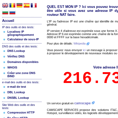
QUEL EST MON IP ? Ici vous pouvez trouve
être utile si vous avez une adresse IP 
routeur NAT faire.
Accueil
L'IP ou l'adresse IP est une chaîne qui identifie de m
général.
IP des outils et des tests:
IP version 4 d'adresse est exprimée sous une forme X.Y
Localisez IP
Adresse IP 6 est exprimée comme une chaîne de la form
géographiquement
0000 et FFFF sur la base hexadécimale.
Calculateur de sous-IP
Pour plus de détails:
Wikipedia
DNS des outils et des tests:
Vous pouvez nous envoyer
ici
un message à proposer d
DNS Lookup
à proposer le développement de nouveaux modules ou de
Vérifiez DNS
Domaines disponibles
Votre adresse I
WHOIS
216.7
Créer une zone DNS
BIND
e-mail des outils et des tests:
e-mail de test
DBL Lookup
DNSBL Lookup
camscape
Un service gratuit en
Site Web des outils et des
tests:
CAMSCAPE SERVICES propose des solutions IT&C, de 
Compression HTTP
Hotspot, surveillance vidéo, les logiciels développeme