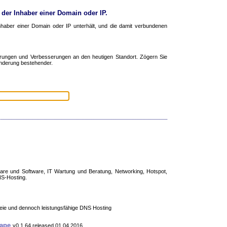
der Inhaber einer Domain oder IP.
haber einer Domain oder IP unterhält, und die damit verbundenen
rungen und Verbesserungen an den heutigen Standort. Zögern Sie
Änderung bestehender.
 und Software, IT Wartung und Beratung, Networking, Hotspot,
S-Hosting.
reie und dennoch leistungsfähige DNS Hosting
cape
v0.1.64 released 01.04.2016