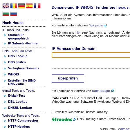
Domäne-und IP WHOIS. Finden Sie heraus, 
WHOIS ist ein System, das Informationen über den In
Informationen.
Nach Hause
Für weitere Informationen:
Wikipedia
IP-Tools und Tests:
Sie können uns
hier
eine Nachricht an schlagen Ände
Suchen IP
nicht vorschlagen die Entwicklung neuer Module oder 
geographisch
IP Subnetz-Rechner
IP-Adresse oder Domain:
DNS-Tools und Tests:
DNS Lookup
DNS prüfen
Verfügbare Domains
WHOIS
überprüfen
Erstellen Sie BIND
DNS-Zone
camscape
e-mail Tools und Tests:
Ein kostenloser Service von
E-Mail-Test
CAMSCAPE SERVICES bietet IT&C-Lösungen, Hardware
DBL Lookup
Videoüberwachung, Software Entwicklung, Web-und DN
DNSBL Lookup
Für weitere kostenlose Dienste, also try:
Webseite-Tools und Tests:
DNS Hosting. Smart, Professional, F
HTTP Compression
HTTP Headers
cams
©1996,2016