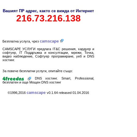
Вашият ПР адрес, както се вижда от Интернет
216.73.216.138
camscape
Безплатна услуга, чрез
CAMSCAPE УСЛУГИ предлага IT&C решения, хардуер и
софтуер, IT Поддръжка и консултации, мрежи, Точка,
видео наблюдение, Софтуер програмиране, уеб и DNS
хостинг.
За повече безплатни услуги, опитайте също:
DNS хостинг. Smart, Professional,
безплатен и още Мощен DNS хостинг
camscape
©1996,2016
v0.1.64 released 01.04.2016